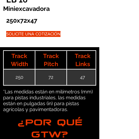
Miniexcavadora
250x72x47
SOLICITE UNA COTIZACIÓN
Track
Track
Track
Width
Pitch
Links
250
72
47
*Las medidas están en milímetros (mm)
para pistas industriales, las medidas
están en pulgadas (in) para pistas
agrícolas y pavimentadoras.
¿POR QUÉ
GTW?