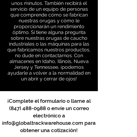
unos minutos. También recibirá el
servicio de un equipo de personas
que comprende cómo se fabrican
nuestras orugas y cómo le
proporcionarán un rendimiento
óptimo. Si tiene alguna pregunta
sobre nuestras orugas de caucho
industriales o las máquinas para las
que fabricamos nuestros productos,
no dude en contactarnos. Con
almacenes en Idaho, Illinois, Nueva
Jersey y Tennessee, ¡podemos
ayudarle a volver a la normalidad en
un abrir y cerrar de ojos!
¡Complete el formulario o llame al
(847) 488-0988
o envíe un correo
electrónico a
info@globaltrackwarehouse.com
para
obtener una cotización!