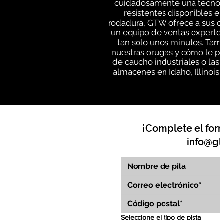
cuidadosamente una tecnolo
resistentes disponibles e
rodadura, GTW ofrece a sus c
un equipo de ventas experto
tan solo unos minutos. Ta
nuestras orugas y cómo le p
de caucho industriales o la
almacenes en Idaho, Illinoi
¡Complete el for
info@g
Seleccione el tipo de pista