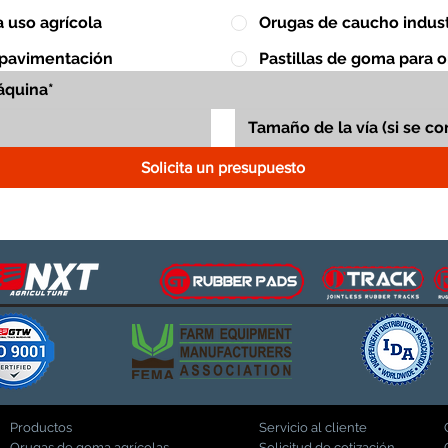
 uso agrícola
Orugas de caucho indust
 pavimentación
Pastillas de goma para 
Solicita un presupuesto
Productos
Servicio al cliente
Orugas de goma agrícolas
Solicitud de cotización