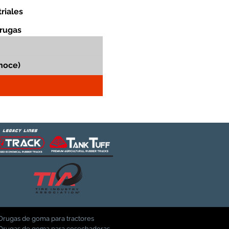
riales
orugas
Orugas de goma para tractores
Orugas de goma para cosechadoras