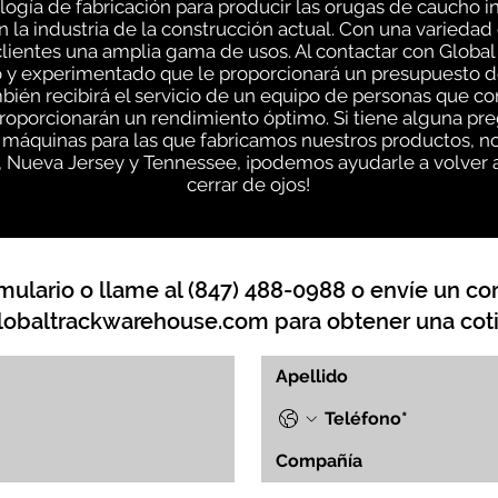
gía de fabricación para producir las orugas de caucho i
n la industria de la construcción actual. Con una varieda
lientes una amplia gama de usos. Al contactar con Global
 y experimentado que le proporcionará un presupuesto d
mbién recibirá el servicio de un equipo de personas que 
roporcionarán un rendimiento óptimo. Si tiene alguna pr
s máquinas para las que fabricamos nuestros productos, 
s, Nueva Jersey y Tennessee, ¡podemos ayudarle a volver a
cerrar de ojos!
mulario o llame al (847) 488-0988 o envíe un cor
lobaltrackwarehouse.com
para obtener una coti