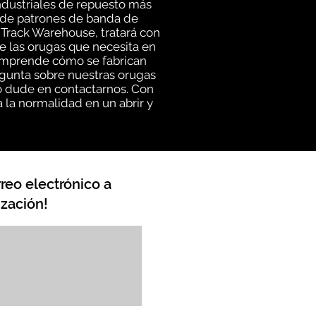
ndustriales de repuesto más
d de patrones de banda de
 Track Warehouse, tratará con
e las orugas que necesita en
comprende cómo se fabrican
egunta sobre nuestras orugas
no dude en contactarnos. Con
 la normalidad en un abrir y
reo electrónico a
zación!