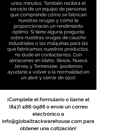
unos minutos. También recibirá el
servicio de un equipo de personas
que comprende cómo se fabrican
nuestras orugas y cómo le
proporcionarán un rendimiento
óptimo. Si tiene alguna pregunta
sobre nuestras orugas de caucho
industriales o las máquinas para las
que fabricamos nuestros productos,
no dude en contactarnos. Con
almacenes en Idaho, Illinois, Nueva
Jersey y Tennessee, ¡podemos
ayudarle a volver a la normalidad en
un abrir y cerrar de ojos!
¡Complete el formulario o llame al
(847) 488-0988
o envíe un correo
electrónico a
info@globaltrackwarehouse.com
para
obtener una cotización!