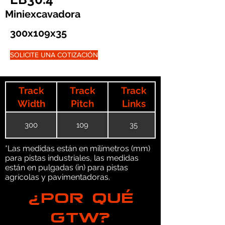
Miniexcavadora
300x109x35
SOLICITE UNA COTIZACIÓN
Track
Track
Track
Width
Pitch
Links
300
109
35
*Las medidas están en milímetros (mm)
para pistas industriales, las medidas
están en pulgadas (in) para pistas
agrícolas y pavimentadoras.
¿POR QUÉ
GTW?