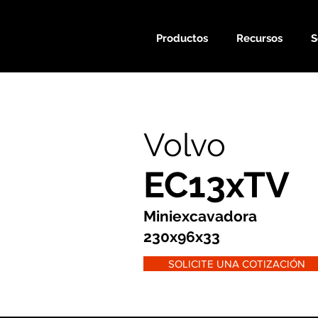
Productos
Recursos
S
Volvo
EC13xTV
Miniexcavadora
230x96x33
SOLICITE UNA COTIZACIÓN