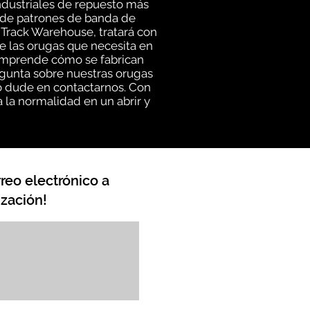
ndustriales de repuesto más
d de patrones de banda de
 Track Warehouse, tratará con
e las orugas que necesita en
comprende cómo se fabrican
egunta sobre nuestras orugas
no dude en contactarnos. Con
 la normalidad en un abrir y
reo electrónico a
zación!