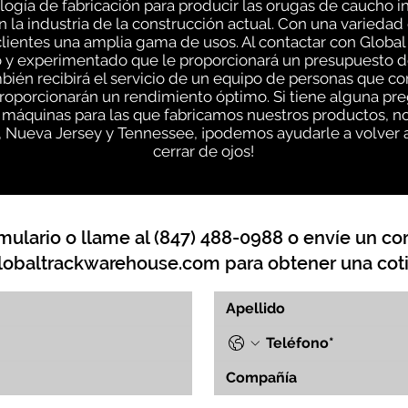
gía de fabricación para producir las orugas de caucho i
n la industria de la construcción actual. Con una varieda
lientes una amplia gama de usos. Al contactar con Global
 y experimentado que le proporcionará un presupuesto d
mbién recibirá el servicio de un equipo de personas que 
roporcionarán un rendimiento óptimo. Si tiene alguna pr
s máquinas para las que fabricamos nuestros productos, 
s, Nueva Jersey y Tennessee, ¡podemos ayudarle a volver a
cerrar de ojos!
mulario o llame al (847) 488-0988 o envíe un cor
lobaltrackwarehouse.com
para obtener una coti