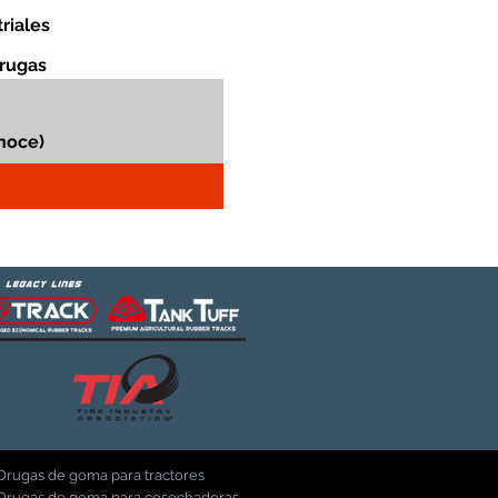
riales
orugas
Orugas de goma para tractores
Orugas de goma para cosechadoras