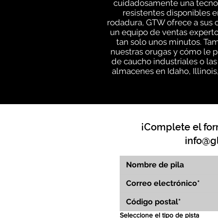
cuidadosamente una tecnolo
resistentes disponibles e
rodadura, GTW ofrece a sus c
un equipo de ventas experto
tan solo unos minutos. Ta
nuestras orugas y cómo le p
de caucho industriales o la
almacenes en Idaho, Illinoi
¡Complete el for
info@g
Seleccione el tipo de pista