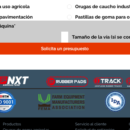
 uso agrícola
Orugas de caucho indust
 pavimentación
Pastillas de goma para 
Solicita un presupuesto
Productos
Servicio al cliente
Orugas de goma agrícolas
Solicitud de cotización