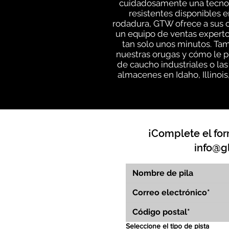
cuidadosamente una tecnolo
resistentes disponibles e
rodadura, GTW ofrece a sus c
un equipo de ventas experto
tan solo unos minutos. Ta
nuestras orugas y cómo le p
de caucho industriales o la
almacenes en Idaho, Illinoi
¡Complete el for
info@g
Seleccione el tipo de pista