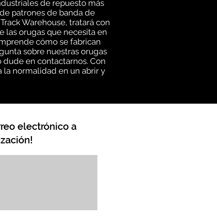
ndustriales de repuesto más
d de patrones de banda de
 Track Warehouse, tratará con
e las orugas que necesita en
comprende cómo se fabrican
egunta sobre nuestras orugas
no dude en contactarnos. Con
 la normalidad en un abrir y
reo electrónico a
zación!