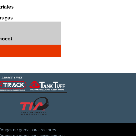
riales
orugas
Orugas de goma para tractores
Orugas de goma para cosechadoras