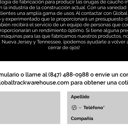
gía de fabricación para producir las orugas de caucho i
n la industria de la construcción actual. Con una varieda
lientes una amplia gama de usos. Al contactar con Global
 y experimentado que le proporcionará un presupuesto d
mbién recibirá el servicio de un equipo de personas que 
roporcionarán un rendimiento óptimo. Si tiene alguna pr
s máquinas para las que fabricamos nuestros productos, 
s, Nueva Jersey y Tennessee, ¡podemos ayudarle a volver a
cerrar de ojos!
mulario o llame al (847) 488-0988 o envíe un cor
lobaltrackwarehouse.com
para obtener una coti