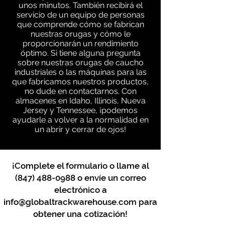
unos minutos. También recibirá el
servicio de un equipo de personas
que comprende cómo se fabrican
nuestras orugas y cómo le
proporcionarán un rendimiento
óptimo. Si tiene alguna pregunta
sobre nuestras orugas de caucho
industriales o las máquinas para las
que fabricamos nuestros productos,
no dude en contactarnos. Con
almacenes en Idaho, Illinois, Nueva
Jersey y Tennessee, ¡podemos
ayudarle a volver a la normalidad en
un abrir y cerrar de ojos!
¡Complete el formulario o llame al
(847) 488-0988
o envíe un correo
electrónico a
info@globaltrackwarehouse.com
para
obtener una cotización!