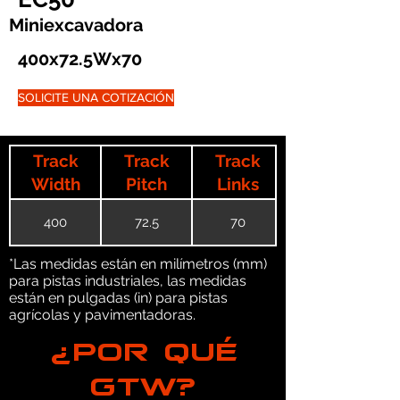
Miniexcavadora
400x72.5Wx70
SOLICITE UNA COTIZACIÓN
Track
Track
Track
Width
Pitch
Links
400
72.5
70
*Las medidas están en milímetros (mm)
para pistas industriales, las medidas
están en pulgadas (in) para pistas
agrícolas y pavimentadoras.
¿POR QUÉ
GTW?