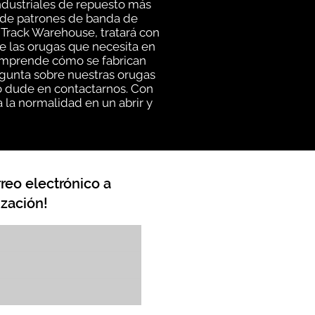
ndustriales de repuesto más
d de patrones de banda de
 Track Warehouse, tratará con
e las orugas que necesita en
comprende cómo se fabrican
egunta sobre nuestras orugas
no dude en contactarnos. Con
 la normalidad en un abrir y
reo electrónico a
zación!