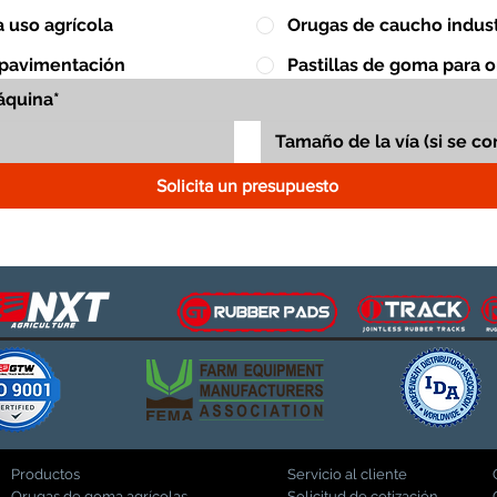
 uso agrícola
Orugas de caucho indust
 pavimentación
Pastillas de goma para 
Solicita un presupuesto
Productos
Servicio al cliente
Orugas de goma agrícolas
Solicitud de cotización