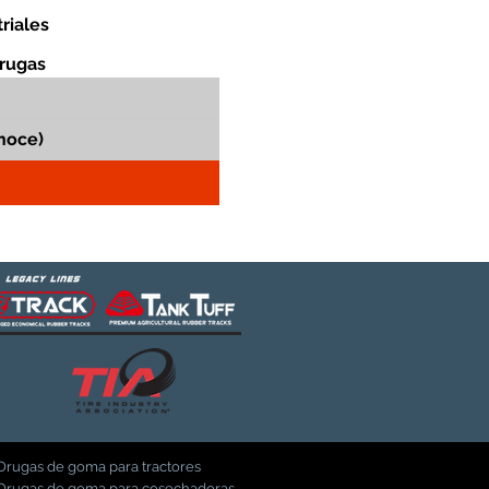
riales
orugas
Orugas de goma para tractores
Orugas de goma para cosechadoras