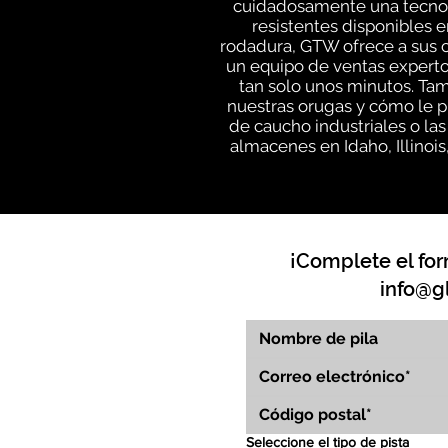
cuidadosamente una tecnolo
resistentes disponibles e
rodadura, GTW ofrece a sus c
un equipo de ventas experto
tan solo unos minutos. Ta
nuestras orugas y cómo le p
de caucho industriales o la
almacenes en Idaho, Illinoi
¡Complete el for
info@g
Seleccione el tipo de pista