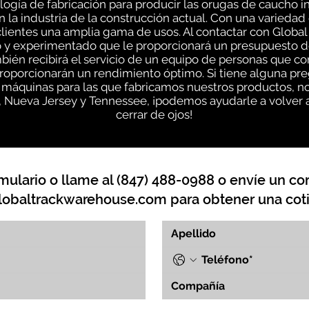
gía de fabricación para producir las orugas de caucho i
n la industria de la construcción actual. Con una varieda
lientes una amplia gama de usos. Al contactar con Global
 y experimentado que le proporcionará un presupuesto d
mbién recibirá el servicio de un equipo de personas que 
roporcionarán un rendimiento óptimo. Si tiene alguna pr
s máquinas para las que fabricamos nuestros productos, 
s, Nueva Jersey y Tennessee, ¡podemos ayudarle a volver a
cerrar de ojos!
mulario o llame al (847) 488-0988 o envíe un cor
lobaltrackwarehouse.com
para obtener una coti