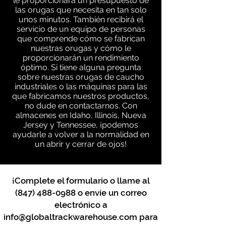
le proporcionará un presupuesto de
las orugas que necesita en tan solo
unos minutos. También recibirá el
servicio de un equipo de personas
que comprende cómo se fabrican
nuestras orugas y cómo le
proporcionarán un rendimiento
óptimo. Si tiene alguna pregunta
sobre nuestras orugas de caucho
industriales o las máquinas para las
que fabricamos nuestros productos,
no dude en contactarnos. Con
almacenes en Idaho, Illinois, Nueva
Jersey y Tennessee, ¡podemos
ayudarle a volver a la normalidad en
un abrir y cerrar de ojos!
¡Complete el formulario o llame al
(847) 488-0988
o envíe un correo
electrónico a
info@globaltrackwarehouse.com
para