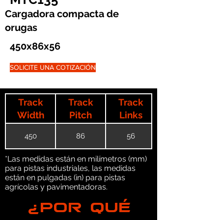
Cargadora compacta de
orugas
450x86x56
SOLICITE UNA COTIZACIÓN
Track
Track
Track
Width
Pitch
Links
450
86
56
*Las medidas están en milímetros (mm)
para pistas industriales, las medidas
están en pulgadas (in) para pistas
agrícolas y pavimentadoras.
¿POR QUÉ