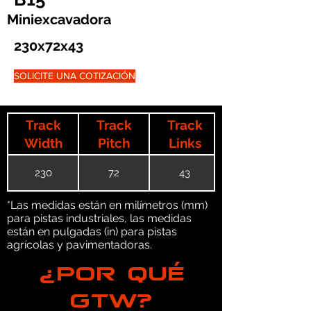
Miniexcavadora
230x72x43
SOLICITE UNA COTIZACIÓN
Track
Track
Track
Width
Pitch
Links
230
72
43
*Las medidas están en milímetros (mm)
para pistas industriales, las medidas
están en pulgadas (in) para pistas
agrícolas y pavimentadoras.
¿POR QUÉ
GTW?