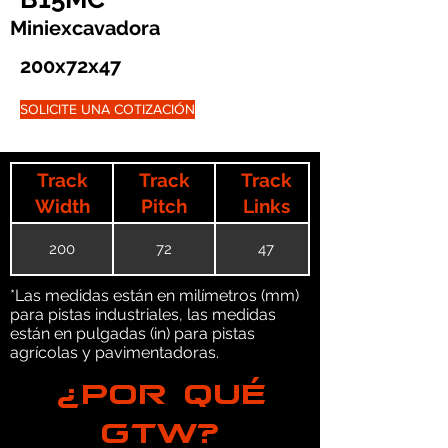
Miniexcavadora
200x72x47
SOLICITE UNA COTIZACIÓN
Track
Track
Track
Width
Pitch
Links
200
72
47
*Las medidas están en milímetros (mm)
para pistas industriales, las medidas
están en pulgadas (in) para pistas
agrícolas y pavimentadoras.
¿POR QUÉ
GTW?