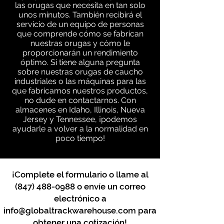
las orugas que necesita en tan solo
unos minutos. También recibirá el
servicio de un equipo de personas
que comprende cómo se fabrican
nuestras orugas y cómo le
proporcionarán un rendimiento
óptimo. Si tiene alguna pregunta
sobre nuestras orugas de caucho
industriales o las máquinas para las
que fabricamos nuestros productos,
no dude en contactarnos. Con
almacenes en Idaho, Illinois, Nueva
Jersey y Tennessee, ¡podemos
ayudarle a volver a la normalidad en
poco tiempo!
¡Complete el formulario o llame al
(847) 488-0988
o envíe un correo
electrónico a
info@globaltrackwarehouse.com
para
obtener una cotización!