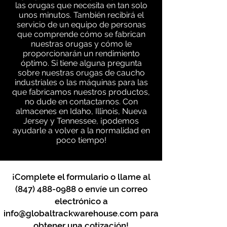
las orugas que necesita en tan solo
unos minutos. También recibirá el
servicio de un equipo de personas
que comprende cómo se fabrican
nuestras orugas y cómo le
proporcionarán un rendimiento
óptimo. Si tiene alguna pregunta
sobre nuestras orugas de caucho
industriales o las máquinas para las
que fabricamos nuestros productos,
no dude en contactarnos. Con
almacenes en Idaho, Illinois, Nueva
Jersey y Tennessee, ¡podemos
ayudarle a volver a la normalidad en
poco tiempo!
¡Complete el formulario o llame al
(847) 488-0988
o envíe un correo
electrónico a
info@globaltrackwarehouse.com
para
obtener una cotización!