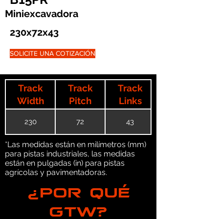
Miniexcavadora
230x72x43
SOLICITE UNA COTIZACIÓN
Track
Track
Track
Width
Pitch
Links
230
72
43
*Las medidas están en milímetros (mm)
para pistas industriales, las medidas
están en pulgadas (in) para pistas
agrícolas y pavimentadoras.
¿POR QUÉ
GTW?