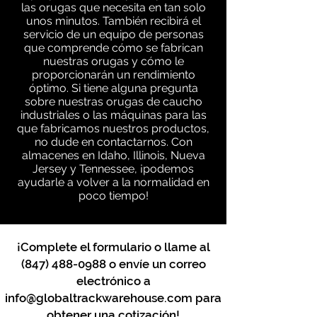
las orugas que necesita en tan solo
unos minutos. También recibirá el
servicio de un equipo de personas
que comprende cómo se fabrican
nuestras orugas y cómo le
proporcionarán un rendimiento
óptimo. Si tiene alguna pregunta
sobre nuestras orugas de caucho
industriales o las máquinas para las
que fabricamos nuestros productos,
no dude en contactarnos. Con
almacenes en Idaho, Illinois, Nueva
Jersey y Tennessee, ¡podemos
ayudarle a volver a la normalidad en
poco tiempo!
¡Complete el formulario o llame al
(847) 488-0988
o envíe un correo
electrónico a
info@globaltrackwarehouse.com
para
obtener una cotización!