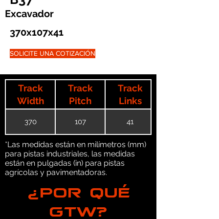
Excavador
370x107x41
SOLICITE UNA COTIZACIÓN
Track
Track
Track
Width
Pitch
Links
370
107
41
*Las medidas están en milímetros (mm)
para pistas industriales, las medidas
están en pulgadas (in) para pistas
agrícolas y pavimentadoras.
¿POR QUÉ
GTW?