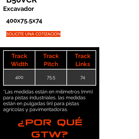
Excavador
400x75.5x74
SOLICITE UNA COTIZACIÓN
Track
Track
Track
Width
Pitch
Links
400
75.5
74
*Las medidas están en milímetros (mm)
para pistas industriales, las medidas
están en pulgadas (in) para pistas
agrícolas y pavimentadoras.
¿POR QUÉ
GTW?