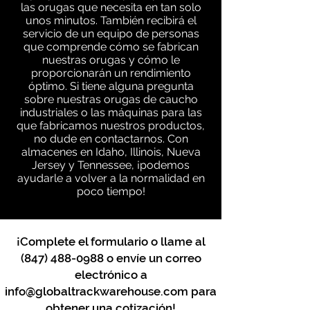
las orugas que necesita en tan solo
unos minutos. También recibirá el
servicio de un equipo de personas
que comprende cómo se fabrican
nuestras orugas y cómo le
proporcionarán un rendimiento
óptimo. Si tiene alguna pregunta
sobre nuestras orugas de caucho
industriales o las máquinas para las
que fabricamos nuestros productos,
no dude en contactarnos. Con
almacenes en Idaho, Illinois, Nueva
Jersey y Tennessee, ¡podemos
ayudarle a volver a la normalidad en
poco tiempo!
¡Complete el formulario o llame al
(847) 488-0988
o envíe un correo
electrónico a
info@globaltrackwarehouse.com
para
obtener una cotización!