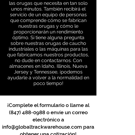
las orugas que necesita en tan solo
unos minutos. También recibirá el
servicio de un equipo de personas
que comprende cómo se fabrican
nuestras orugas y cómo le
proporcionarán un rendimiento
óptimo. Si tiene alguna pregunta
sobre nuestras orugas de caucho
industriales o las máquinas para las
que fabricamos nuestros productos,
no dude en contactarnos. Con
almacenes en Idaho, Illinois, Nueva
Jersey y Tennessee, ¡podemos
ayudarle a volver a la normalidad en
poco tiempo!
¡Complete el formulario o llame al
(847) 488-0988
o envíe un correo
electrónico a
info@globaltrackwarehouse.com
para
obtener una cotización!