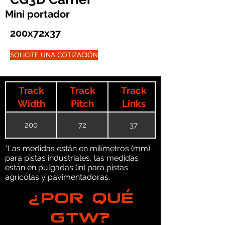
Mini portador
200x72x37
SOLICITE UNA COTIZACIÓN
Track
Track
Track
Width
Pitch
Links
200
72
37
*Las medidas están en milímetros (mm)
para pistas industriales, las medidas
están en pulgadas (in) para pistas
agrícolas y pavimentadoras.
¿POR QUÉ
GTW?