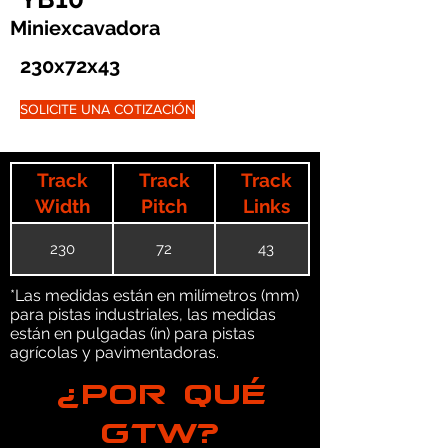
Miniexcavadora
230x72x43
SOLICITE UNA COTIZACIÓN
Track
Track
Track
Width
Pitch
Links
230
72
43
*Las medidas están en milímetros (mm)
para pistas industriales, las medidas
están en pulgadas (in) para pistas
agrícolas y pavimentadoras.
¿POR QUÉ
GTW?