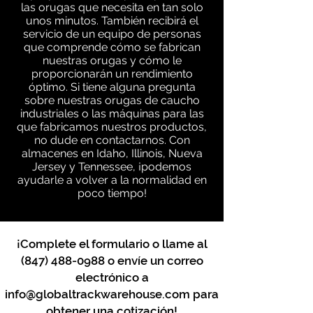
las orugas que necesita en tan solo
unos minutos. También recibirá el
servicio de un equipo de personas
que comprende cómo se fabrican
nuestras orugas y cómo le
proporcionarán un rendimiento
óptimo. Si tiene alguna pregunta
sobre nuestras orugas de caucho
industriales o las máquinas para las
que fabricamos nuestros productos,
no dude en contactarnos. Con
almacenes en Idaho, Illinois, Nueva
Jersey y Tennessee, ¡podemos
ayudarle a volver a la normalidad en
poco tiempo!
¡Complete el formulario o llame al
(847) 488-0988
o envíe un correo
electrónico a
info@globaltrackwarehouse.com
para
obtener una cotización!