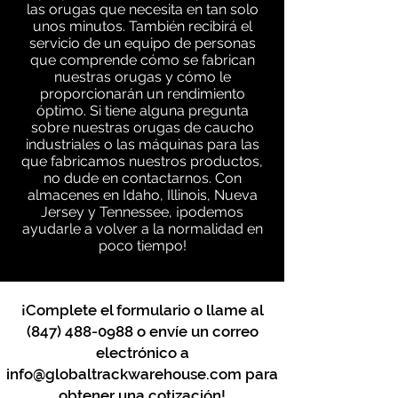
las orugas que necesita en tan solo
unos minutos. También recibirá el
servicio de un equipo de personas
que comprende cómo se fabrican
nuestras orugas y cómo le
proporcionarán un rendimiento
óptimo. Si tiene alguna pregunta
sobre nuestras orugas de caucho
industriales o las máquinas para las
que fabricamos nuestros productos,
no dude en contactarnos. Con
almacenes en Idaho, Illinois, Nueva
Jersey y Tennessee, ¡podemos
ayudarle a volver a la normalidad en
poco tiempo!
¡Complete el formulario o llame al
(847) 488-0988
o envíe un correo
electrónico a
info@globaltrackwarehouse.com
para
obtener una cotización!