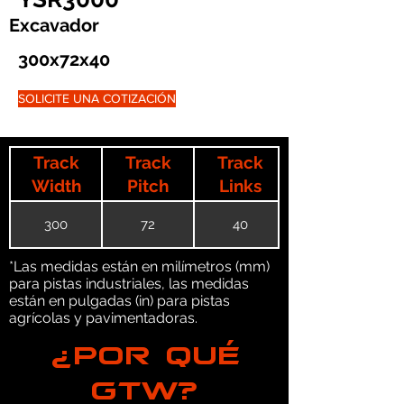
Excavador
300x72x40
SOLICITE UNA COTIZACIÓN
Track
Track
Track
Width
Pitch
Links
300
72
40
*Las medidas están en milímetros (mm)
para pistas industriales, las medidas
están en pulgadas (in) para pistas
agrícolas y pavimentadoras.
¿POR QUÉ
GTW?